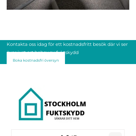
Kontakta oss idag för ett kostnadsfritt besök där vi ser
över just ert behov av fuktskydd
Boka kostnadsfri översyn