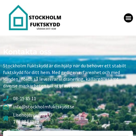
Kontakta oss
Stockholm Fuktskydd är din hjälp när du behöver ett stabilt
fuktskydd för ditt hem. Med gedigen erfarenhet och med
kunden i fokus så levererar vi dränering, källargolv samt
diverse markarbeten till ett fast pris.
08-15 85 11
info@stockholmfuktskydd.se
Lisehöjdsvägen 1 D
178 38 Ekerö