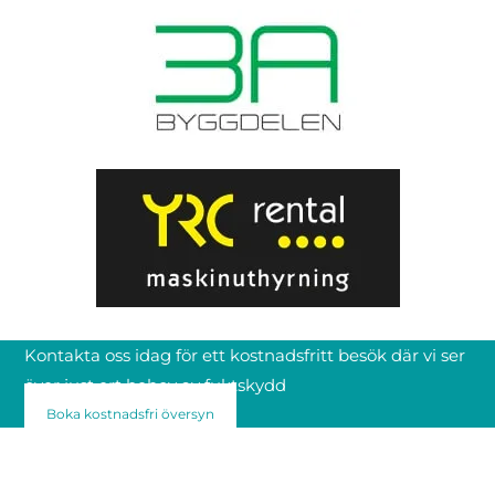
Kontakta oss idag för ett kostnadsfritt besök där vi ser
över just ert behov av fuktskydd
Boka kostnadsfri översyn